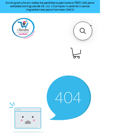
Envío gratuito en todos los pedidos superiores a 1500 USD para
estados contiguos de EE. UU. | Compre nuestros nuevos
ingredientes para hornear ENCO