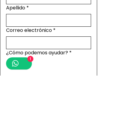
Apellido
*
Correo electrónico
*
¿Cómo podemos ayudar?
*
1
Entregar
(832) 415 0161
servicioalcliente@latienditaess.com
14300 Rudi Kuefner Dr