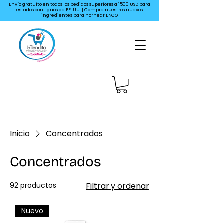
Envío gratuito en todos los pedidos superiores a 1500 USD para
estados contiguos de EE. UU. | Compre nuestros nuevos
ingredientes para hornear ENCO
Inicio
Concentrados
Concentrados
92 productos
Filtrar y ordenar
Nuevo