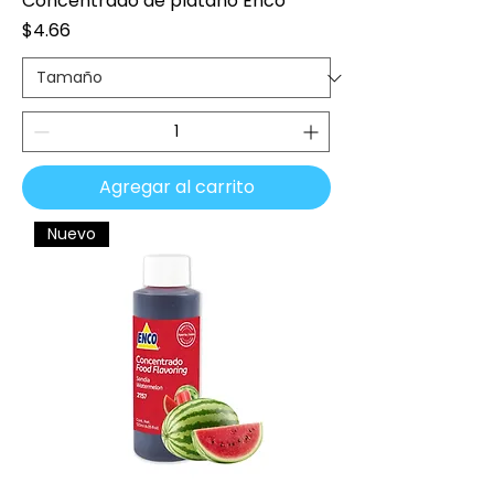
Concentrado de plátano Enco
Precio
$4.66
Agregar al carrito
Nuevo