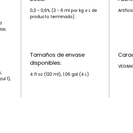
0,3 - 0,6% (3 - 6 ml por kg o L de
Artifici
producto terminado).
a
as;
Tamaños de envase
Carac
disponibles:
VEGANO
,
4 fl oz (120 ml), 1.06 gal (4 L)
ul 1),