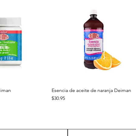
a rápida
Vista rápida
eiman
Esencia de aceite de naranja Deiman
Precio
$30.95
Nuevo
Nuevo