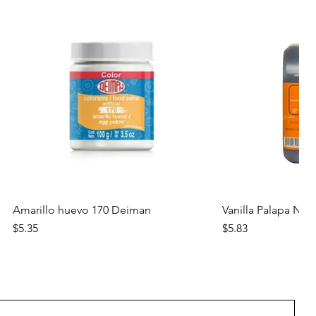
Vista rápida
Vista
Amarillo huevo 170 Deiman
Vanilla Palapa Nara
Precio
Precio
$5.35
$5.83
Nuevo
Nuevo