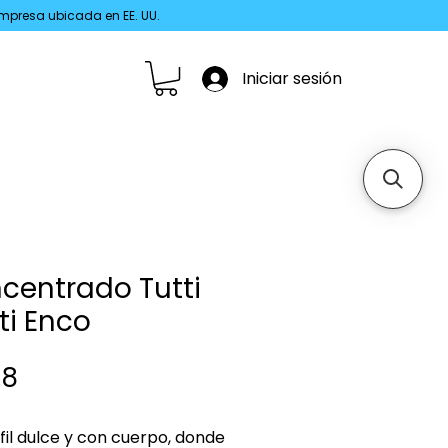
 Empresa ubicada en EE. UU.
Iniciar sesión
centrado Tutti
ti Enco
Precio
98
fil dulce y con cuerpo, donde