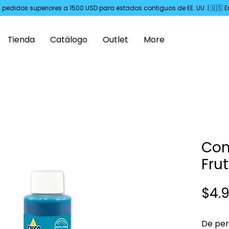
s pedidos superiores a 1500 USD para estados contiguos de EE. UU. | 🇺🇸
Tienda
Catálogo
Outlet
More
Con
Frut
$4.
De per