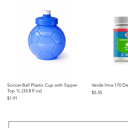
Vista rápida
Vist
Soccer-Ball Plastic Cup with Sipper
Verde lima 170 D
Top 1L (33.8 fl oz)
Precio
$5.35
Precio
$1.91
Nuevo
Nuevo
Nuevo