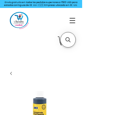
Envío gratuito en todos los pedidos superiores a 1500 USD para
estados contiguos de EE. UU. | 🇺🇸 Empresa ubicada en EE. UU.