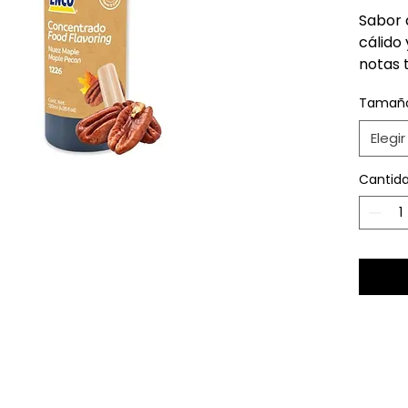
Sabor 
cálido
notas 
matice
Tamañ
arce. 
equilib
Elegir
armoni
persis
Cantid
caract