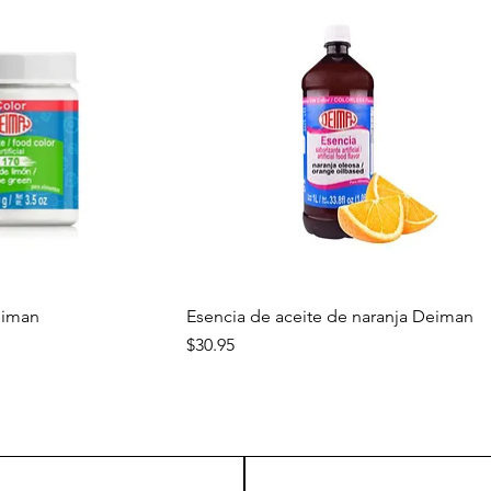
a rápida
Vista rápida
eiman
Esencia de aceite de naranja Deiman
Precio
$30.95
Nuevo
Nuevo