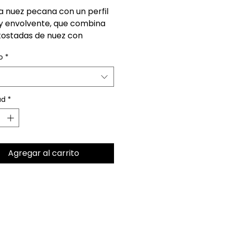
a nuez pecana con un perfil
 y envolvente, que combina
tostadas de nuez con
s dulces y caramelizados de
o
*
Presenta un cuerpo suave y
rado, con un dulzor
oso y una agradable
tencia. Ofrece un atractivo y
ad
*
erístico color marrón.
Agregar al carrito