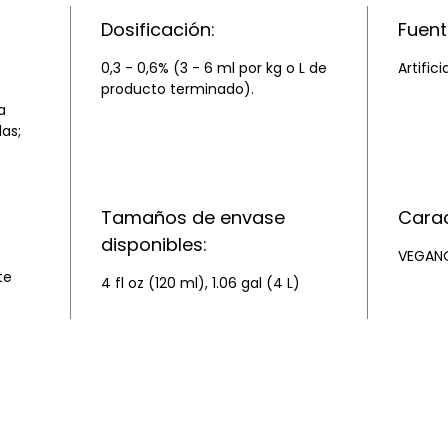
Dosificación:
Fuent
0,3 - 0,6% (3 - 6 ml por kg o L de
Artifici
producto terminado).
a
as;
Tamaños de envase
Carac
disponibles:
VEGANO
te
4 fl oz (120 ml), 1.06 gal (4 L)