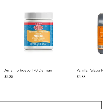
Vista rápida
Vista
Amarillo huevo 170 Deiman
Vanilla Palapa Nara
Precio
Precio
$5.35
$5.83
Nuevo
Nuevo