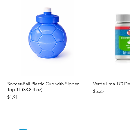
Vista rápida
Vist
Soccer-Ball Plastic Cup with Sipper
Verde lima 170 D
Top 1L (33.8 fl oz)
Precio
$5.35
Precio
$1.91
Nuevo
Nuevo
Nuevo