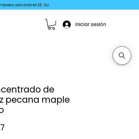
 Empresa ubicada en EE. UU.
Iniciar sesión
centrado de
z pecana maple
o
Precio
67