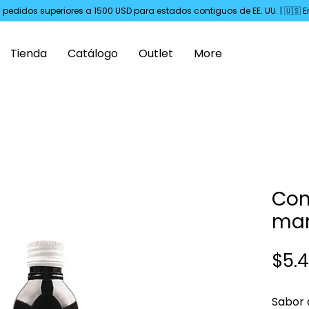
s pedidos superiores a 1500 USD para estados contiguos de EE. UU. | 🇺🇸
Tienda
Catálogo
Outlet
More
Con
man
$5.
Sabor 