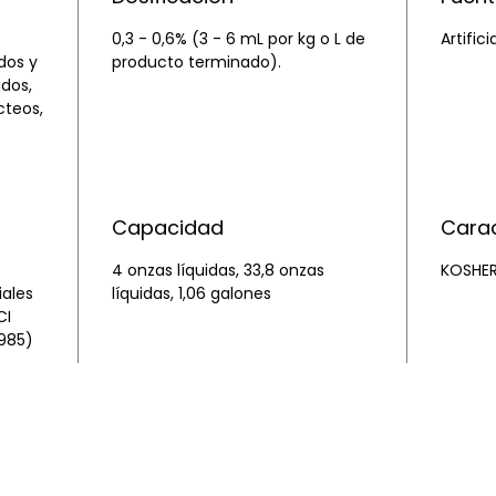
0,3 - 0,6% (3 - 6 mL por kg o L de
Artifici
dos y
producto terminado).
idos,
cteos,
Capacidad
Carac
4 onzas líquidas, 33,8 onzas
KOSHER
iales
líquidas, 1,06 galones
CI
5985)