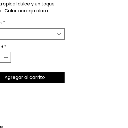
ropical dulce y un toque 
. Color naranja claro 
llado en el producto final. 
o
*
trado de color translúcido.
ad
*
Agregar al carrito
e