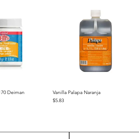
a rápida
Vista rápida
 170 Deiman
Vanilla Palapa Naranja
Precio
$5.83
Nuevo
Nuevo