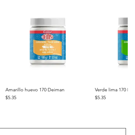
Vista rápida
Vista
Amarillo huevo 170 Deiman
Verde lima 170 De
Precio
Precio
$5.35
$5.35
Nuevo
Nuevo