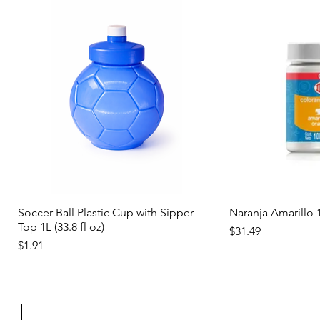
Vista rápida
Vist
Soccer-Ball Plastic Cup with Sipper
Naranja Amarillo
Top 1L (33.8 fl oz)
Precio
$31.49
Precio
$1.91
Nuevo
Nuevo
Nuevo