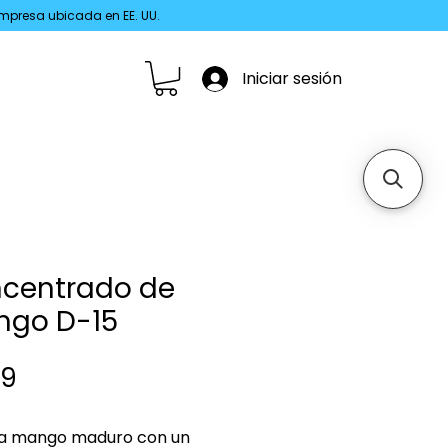
 Empresa ubicada en EE. UU.
Iniciar sesión
centrado de
go D-15
Precio
49
a mango maduro con un 