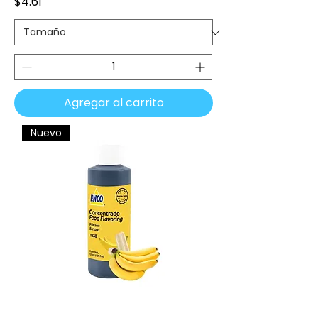
Precio
$4.61
Agregar al carrito
Nuevo