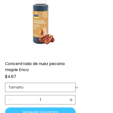
Concentrado de nuez pecana
maple Enco
Precio
$4.67
Agregar al carrito