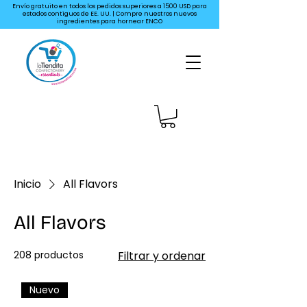
Envío gratuito en todos los pedidos superiores a 1500 USD para
estados contiguos de EE. UU. | Compre nuestros nuevos
ingredientes para hornear ENCO
Inicio
All Flavors
All Flavors
208 productos
Filtrar y ordenar
Nuevo