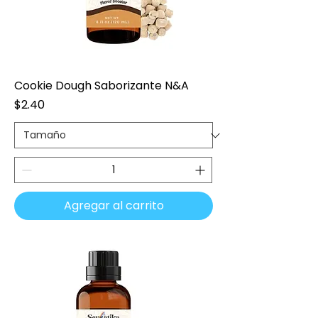
Cookie Dough Saborizante N&A
Precio
$2.40
Agregar al carrito