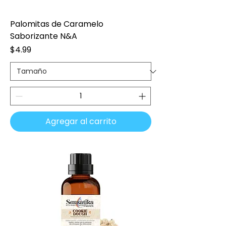
Palomitas de Caramelo
Saborizante N&A
Precio
$4.99
Agregar al carrito