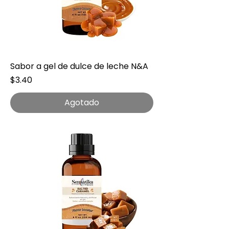
Sabor a gel de dulce de leche N&A
Precio
$3.40
Agotado