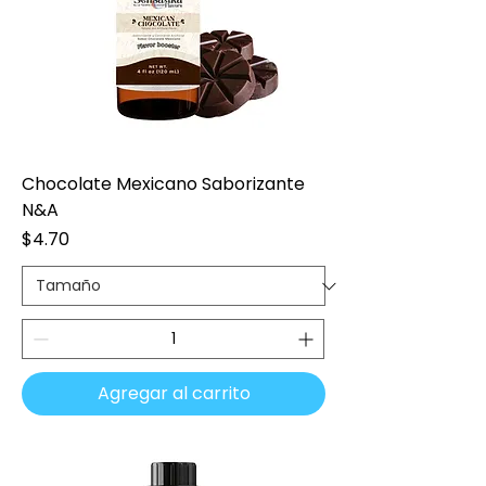
Chocolate Mexicano Saborizante
N&A
Precio
$4.70
Agregar al carrito