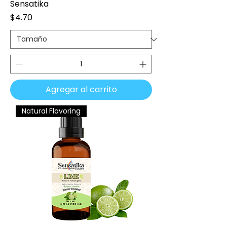
Sensatika
Precio
$4.70
Agregar al carrito
Natural Flavoring