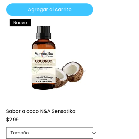
Agregar al carrito
Nuevo
Sabor a coco N&A Sensatika
Precio
$2.99