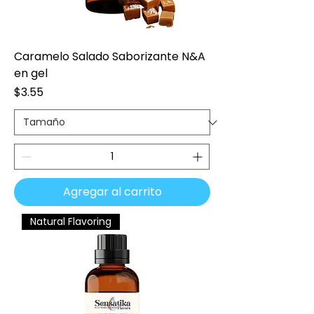
Caramelo Salado Saborizante N&A
en gel
Precio
$3.55
Agregar al carrito
Natural Flavoring