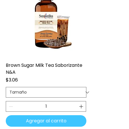
Brown Sugar Milk Tea Saborizante
N&A
Precio
$3.06
Agregar al carrito