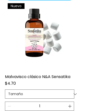
Nuevo
Malvavisco clásico N&A Sensatika
Precio
$4.70