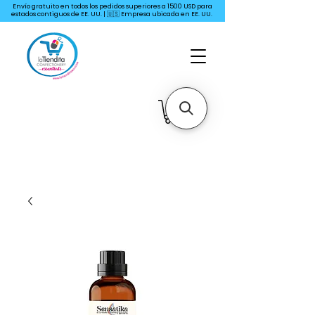
Envío gratuito en todos los pedidos superiores a 1500 USD para
estados contiguos de EE. UU. | 🇺🇸 Empresa ubicada en EE. UU.