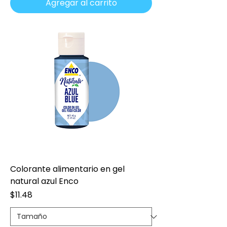
Agregar al carrito
Colorante alimentario en gel
natural azul Enco
Precio
$11.48