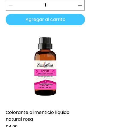
Agregar al carrito
Colorante alimenticio líquido
natural rosa
Precio
$4.99