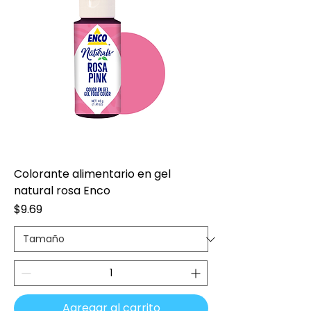
Colorante alimentario en gel
natural rosa Enco
Precio
$9.69
Agregar al carrito