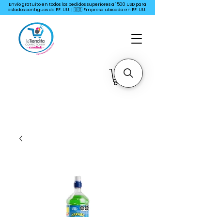
Envío gratuito en todos los pedidos superiores a 1500 USD para
estados contiguos de EE. UU. | 🇺🇸 Empresa ubicada en EE. UU.