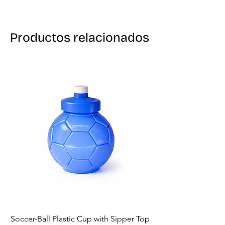
Contiene Amarillo n.° 5.
KOSHER
Productos relacionados
Soccer-Ball Plastic Cup with Sipper Top