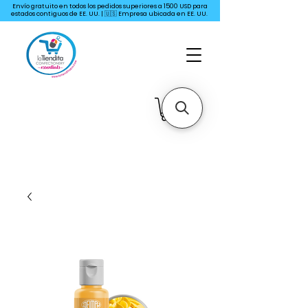
Envío gratuito en todos los pedidos superiores a 1500 USD para
estados contiguos de EE. UU. | 🇺🇸 Empresa ubicada en EE. UU.