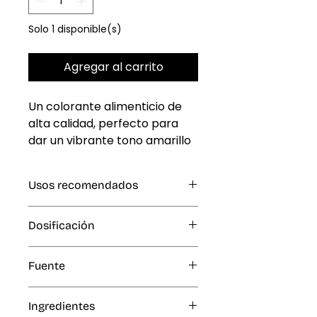
Solo 1 disponible(s)
Agregar al carrito
Un colorante alimenticio de 
alta calidad, perfecto para 
dar un vibrante tono amarillo 
a tus platos y decoraciones. 
Su formato en gel garantiza 
Usos recomendados
una aplicación precisa y un 
color intenso sin alterar la 
Fondant, Crema Batida, Glaseado
textura de tus recetas.
Dosificación
Real, Confitería, Manualidades y
Artes, al usarse en Cobertura de
0,04% (0,4 g por kg o L de
Chocolate Blanco desarrolla
Fuente
producto terminado).
tonos pastel
Artificial
Ingredientes