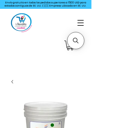
Envío gratuito en todos los pedidos superiores a 1500 USD para
estados contiguos de EE. UU. | 🇺🇸 Empresa ubicada en EE. UU.