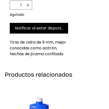
Agotado
Notificar al estar disponible
Tiras de cidra de 9 mm, mejor
conocidas como acitrón,
hechas de jícama confitada
para Rosca de Reyes.
Deliciosas golosinas
confitadas en almíbar que le
Productos relacionados
dan un toque colorido a tu
Rosca de Reyes. 100 %
horneables, conservando su
color y brillo después del
horneado. ¡Disfruta del
aspecto tradicional del