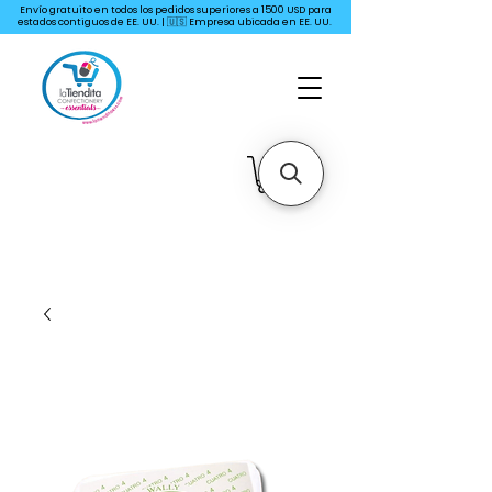
Envío gratuito en todos los pedidos superiores a 1500 USD para
estados contiguos de EE. UU. | 🇺🇸 Empresa ubicada en EE. UU.