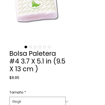
Bolsa Paletera
#4 3.7 X 5.1 in (9.5
X 13 cm )
Precio
$8.95
Tamaño
*