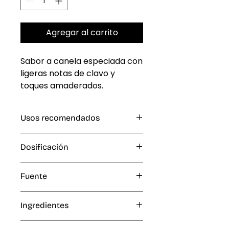
Agregar al carrito
Sabor a canela especiada con 
ligeras notas de clavo y 
toques amaderados.
Usos recomendados
Hornear, Pastelería
Dosificación
1 % del peso al hornear a menos
Fuente
de 360 °F (pan, pasteles, crema
batida, tartas de queso y
Artificial
glaseado); 1,5 % del peso al
Ingredientes
hornear a 375 °F o más (galletas,
panecillos, daneses, churros,
Agua, sabores artificiales,