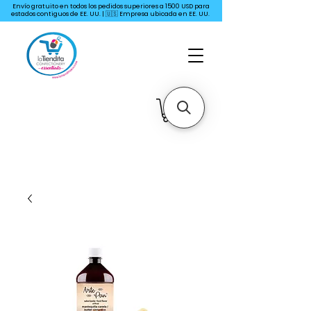
Envío gratuito en todos los pedidos superiores a 1500 USD para
estados contiguos de EE. UU. | 🇺🇸 Empresa ubicada en EE. UU.