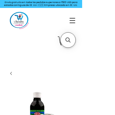
Envío gratuito en todos los pedidos superiores a 1500 USD para
estados contiguos de EE. UU. | 🇺🇸 Empresa ubicada en EE. UU.