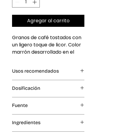
Agregar al carrito
Granos de café tostados con 
un ligero toque de licor. Color 
marrón desarrollado en el 
producto final. Concentrado 
de color translúcido.
Usos recomendados
Productos fríos y congelados
Dosificación
(helados, paletas, polos,
granizados y jarabes para conos
0,3 - 0,6% (3 - 6 mL por kg o L de
de hielo, batidos, licuados),
Fuente
producto terminado).
bebidas, productos lácteos,
pastelería, repostería a baja
Artificial
temperatura como cupcakes,
Ingredientes
glaseados.
Colorante natural (caramelo de