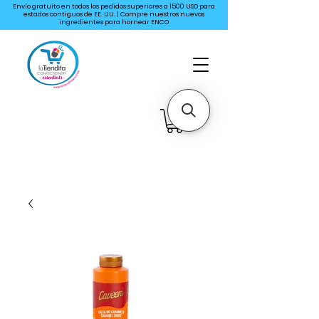
Envío gratuito en todos los pedidos superiores a 1500 USD para
estados contiguos de EE. UU. | Compre nuestros nuevos
ingredientes para hornear ENCO