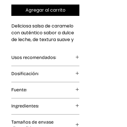
Agregar al carrito
Deliciosa salsa de caramelo
con auténtico sabor a dulce
de leche, de textura suave y
exquisita. Ideal como
cobertura y relleno para
Usos recomendados:
paletas heladas, crepas y
postres.
Ingredientes adicionales: Natillas,
Dosificación:
helado, tortitas, yogur, café.
To taste. (al gusto)
Fuente:
Artificial
Ingredientes:
Azúcar refinada, agua, dulce de
Tamaños de envase
leche, gomas vegetales,