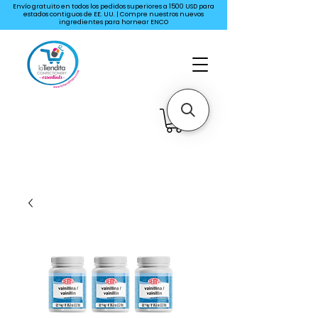
Envío gratuito en todos los pedidos superiores a 1500 USD para
estados contiguos de EE. UU. | Compre nuestros nuevos
ingredientes para hornear ENCO