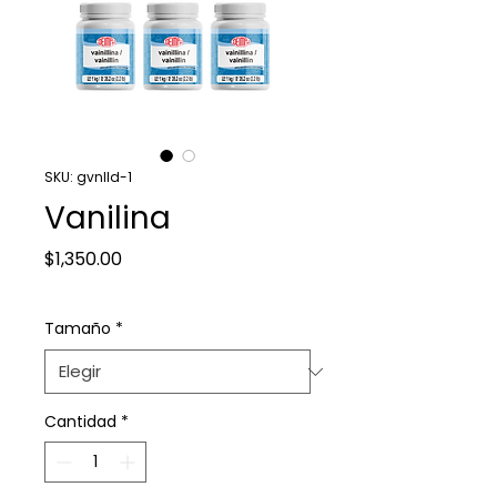
SKU: gvnlld-1
Vanilina
Precio
$1,350.00
Tamaño
*
Cantidad
*