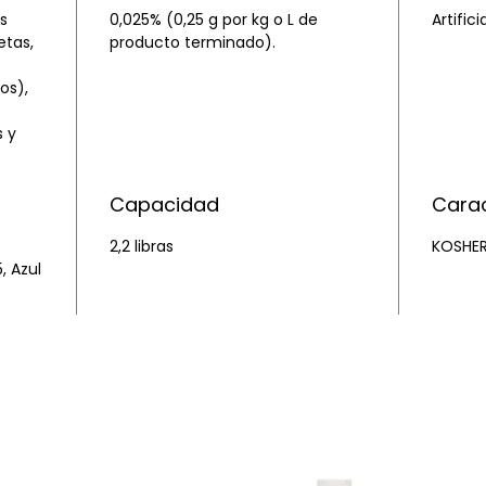
s
0,025% (0,25 g por kg o L de
Artifici
etas,
producto terminado).
os),
s y
Capacidad
Carac
2,2 libras
KOSHER
, Azul