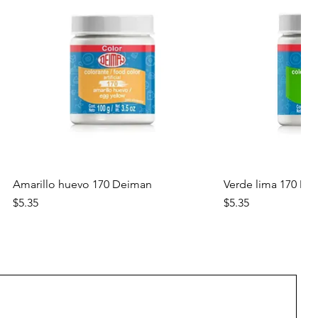
Vista rápida
Vista
Amarillo huevo 170 Deiman
Verde lima 170 De
Precio
Precio
$5.35
$5.35
Nuevo
Nuevo