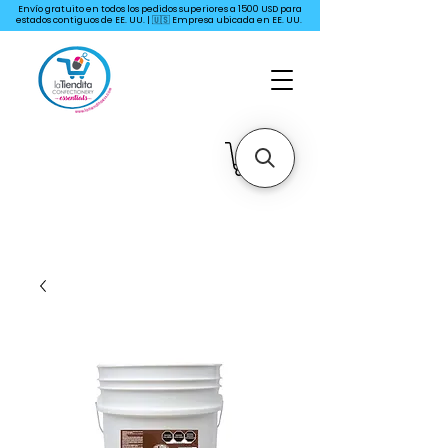
Envío gratuito en todos los pedidos superiores a 1500 USD para
estados contiguos de EE. UU. | 🇺🇸 Empresa ubicada en EE. UU.