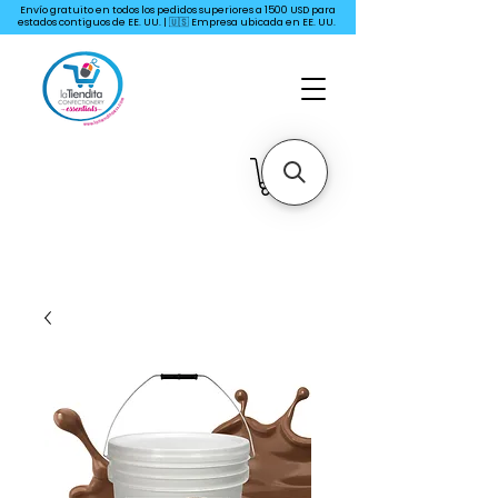
Envío gratuito en todos los pedidos superiores a 1500 USD para
estados contiguos de EE. UU. | 🇺🇸 Empresa ubicada en EE. UU.