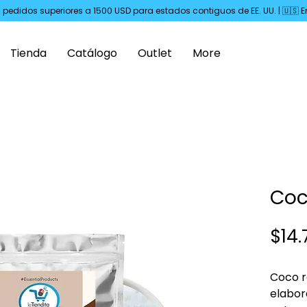
s pedidos superiores a 1500 USD para estados contiguos de EE. UU. | 🇺🇸
Tienda
Catálogo
Outlet
More
Coc
$14.
Coco r
elabor