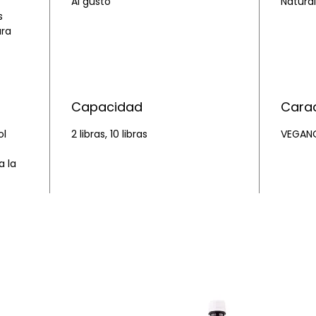
Al gusto
Natural
s
ara
Capacidad
Carac
ol
2 libras, 10 libras
VEGANO
a la