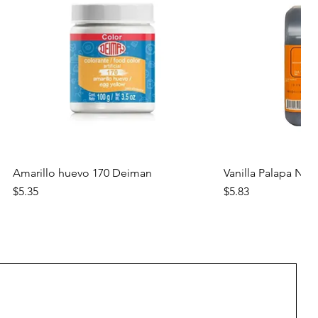
Vista rápida
Vista
Amarillo huevo 170 Deiman
Vanilla Palapa Nara
Precio
Precio
$5.35
$5.83
Nuevo
Nuevo