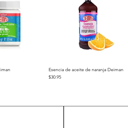
a rápida
Vista rápida
eiman
Esencia de aceite de naranja Deiman
Precio
$30.95
Nuevo
Nuevo