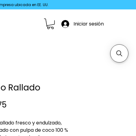
 Empresa ubicada en EE. UU.
Iniciar sesión
o Rallado
Precio
75
allado fresco y endulzado, 
ado con pulpa de coco 100 % 