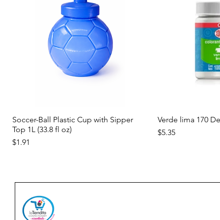
Vista rápida
Vist
Soccer-Ball Plastic Cup with Sipper
Verde lima 170 D
Top 1L (33.8 fl oz)
Precio
$5.35
Precio
$1.91
Nuevo
Nuevo
Nuevo